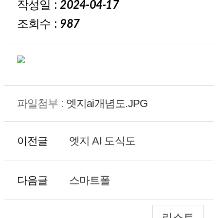
작성일 :
2024-04-17
조회수 :
987
파일첨부 :
엣지ai개념도.JPG
이전글
엣지 AI 도식도
다음글
스마트폴
리스트