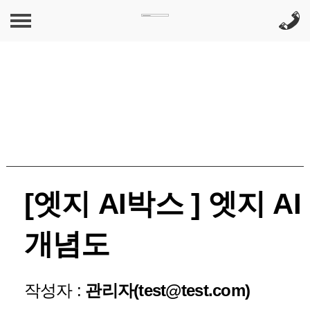
회사소개
인사말
제품소개
연혁
EDGE AI
고객센터
찾아오시는길
생활·가전
공지사항
친환경 필터사업
[엣지 AI박스 ] 엣지 AI
개념도
작성자 :
관리자(test@test.com)